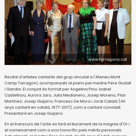
www.tarragona.cat
Recital d'artistes cantants del grup vinculat a l'Ateneu Mont
Camp Tarragoní, acompanyats al piano pel mestre Pere Godall
i Gandia. El conjunt és format per Angelina Pino; Isabel
Castellnou; Aurora Jaro; Julia Medianero, Josep Moreno, Pilar
Martínez; Josep Guijarro; Francesc De Mora i Jordi Català (40
anys cantant en català, 1977-2017), com a cantant convidat.
Presentarà en Josep Guijarro.
En el transcurs de l'acte es farà el lliurament de la insignia d'Or i
el nomenament com a soci honorífic pels mèrits personals.