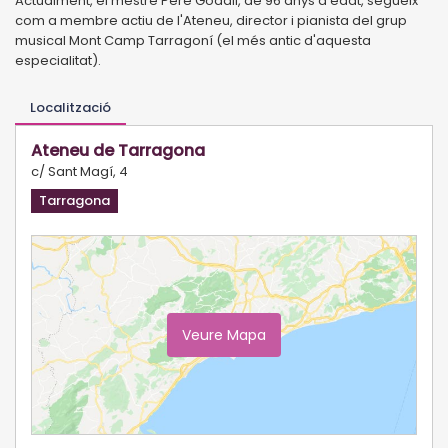
Actualment, el mestre Pere Godall, de 96 anys d'edat, segueix
com a membre actiu de l'Ateneu, director i pianista del grup
musical Mont Camp Tarragoní (el més antic d'aquesta
especialitat).
Localització
Ateneu de Tarragona
c/ Sant Magí, 4
Tarragona
Veure Mapa
Ampliar Mapa