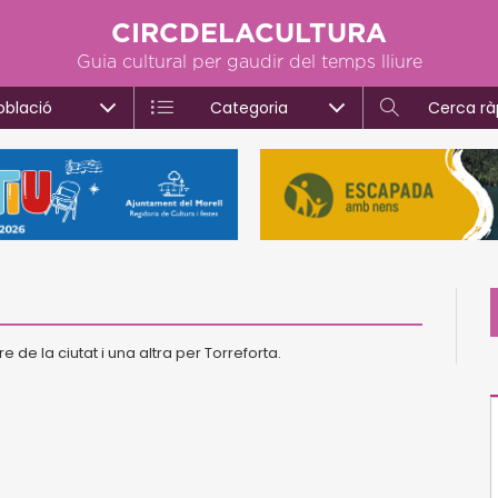
CIRCDELACULTURA
Guia cultural per gaudir del temps lliure
oblació
Categoria
Cerca rà
 de la ciutat i una altra per Torreforta.