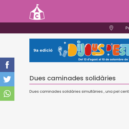
P
Dues caminades solidàries
Dues caminades solidàries simultànies , una pel centre