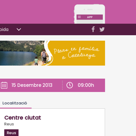
pida
09:00h
15 Desembre 2013
Localització
Centre ciutat
Reus
Reus