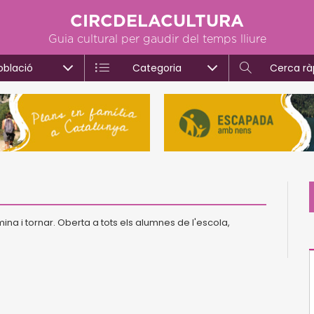
CIRCDELACULTURA
Guia cultural per gaudir del temps lliure
oblació
Categoria
Cerca rà
ina i tornar. Oberta a tots els alumnes de l'escola,