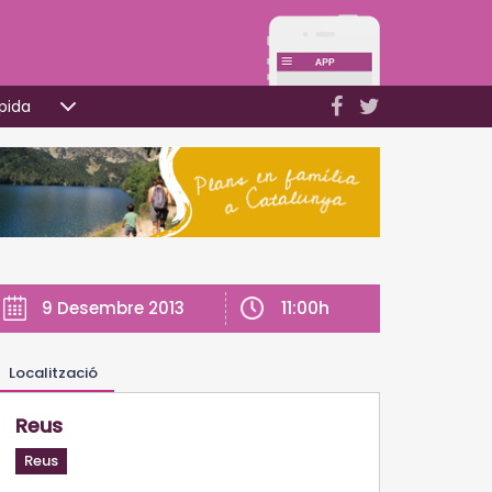
pida
11:00h
9 Desembre 2013
Localització
Reus
Reus