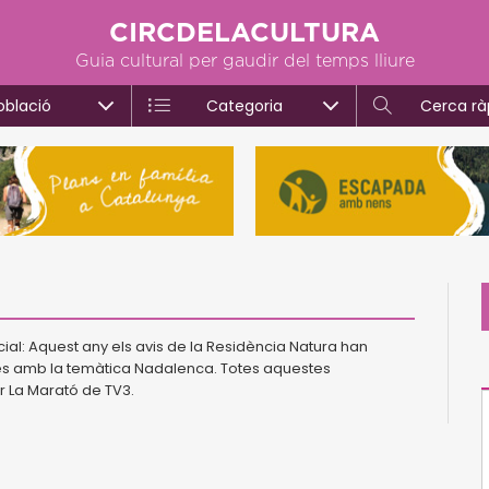
CIRCDELACULTURA
Guia cultural per gaudir del temps lliure
oblació
Categoria
Cerca rà
ial: Aquest any els avis de la Residència Natura han
ades amb la temàtica Nadalenca. Totes aquestes
r La Marató de TV3.