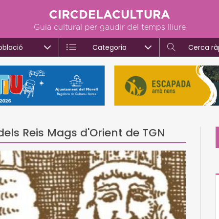
CIRCDELACULTURA
Guia cultural per gaudir del temps lliure
oblació
Categoria
Cerca rà
dels Reis Mags d'Orient de TGN