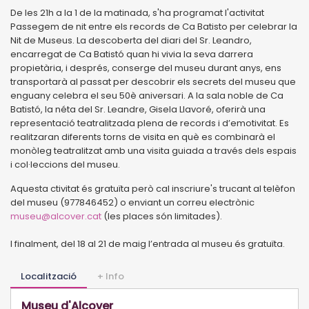
De les 21h a la 1 de la matinada, s'ha programat l'activitat
Passegem de nit entre els records de Ca Batisto per celebrar la
Nit de Museus. La descoberta del diari del Sr. Leandro,
encarregat de Ca Batistó quan hi vivia la seva darrera
propietària, i després, conserge del museu durant anys, ens
transportarà al passat per descobrir els secrets del museu que
enguany celebra el seu 50è aniversari. A la sala noble de Ca
Batistó, la néta del Sr. Leandre, Gisela Llavoré, oferirà una
representació teatralitzada plena de records i d’emotivitat. Es
realitzaran diferents torns de visita en què es combinarà el
monòleg teatralitzat amb una visita guiada a través dels espais
i col·leccions del museu.
Aquesta ctivitat és gratuïta però cal inscriure's trucant al telèfon
del museu (977846452) o enviant un correu electrònic
museu@alcover.cat
(les places són limitades).
I finalment, del 18 al 21 de maig l’entrada al museu és gratuïta.
Localització
+ Info
Museu d'Alcover