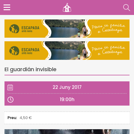
El guardián invisible
22 Juny 2017
19:00h
Preu:
4,50 €