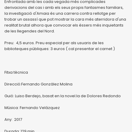
Enfrontada amb les cada vegada més complicades
derivacions del cas i amb els seus propis fantasmes familiars,
la investigació d'Amaia és una carrera contra rellotge per
trobar un assassí que pot mostrar la cara més aterridora d'una
realitat brutal alhora que convocar els éssers més inquietants
de les llegendes del Nord.
Preu: 4,5 euros. Preu especial per als usuaris de les
biblioteques públiques: 3 euros ( cal presentar el carnet )
Fitxa tècnica
Direcció:Fernando González Molina
Guió: Luiso Berdejo, basat en la novel.la de Dolores Redondo
Música: Fernando Velázquez
Any: 2017
Durada: 129 min.