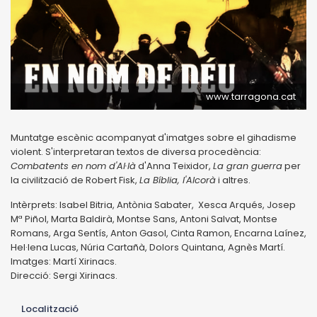
www.tarragona.cat
Muntatge escènic acompanyat d'imatges sobre el gihadisme
violent. S'interpretaran textos de diversa procedència:
Combatents en nom d'Al·là
d'Anna Teixidor,
La gran guerra
per
la civilització de Robert Fisk,
La Bíblia, l'Alcorà
i altres.
Intèrprets: Isabel Bitria, Antònia Sabater, Xesca Arqués, Josep
Mª Piñol, Marta Baldirà, Montse Sans, Antoni Salvat, Montse
Romans, Arga Sentís, Anton Gasol, Cinta Ramon, Encarna Laínez,
Hel·lena Lucas, Núria Cartañà, Dolors Quintana, Agnès Martí.
Imatges: Martí Xirinacs.
Direcció: Sergi Xirinacs.
Localització