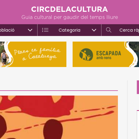
CIRCDELACULTURA
Guia cultural per gaudir del temps lliure
oblació
Categoria
Cerca rà