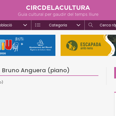
CIRCDELACULTURA
Guia cultural per gaudir del temps lliure
oblació
Categoria
Cerca rà
7: Bruno Anguera (piano)
o)