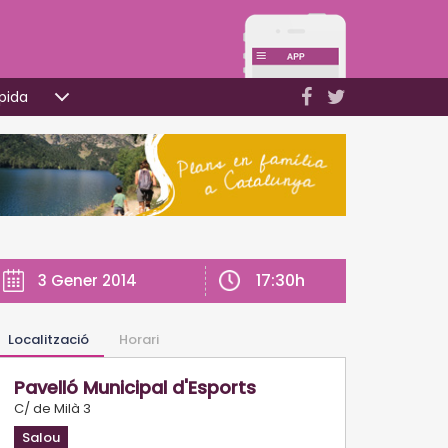
pida
17:30h
3 Gener 2014
Localització
Horari
Pavelló Municipal d'Esports
C/ de Milà 3
Salou