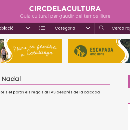
CIRCDELACULTURA
Guia cultural per gaudir del temps lliure
oblació
Categoria
Cerca rà
e Nadal
s Reis et portin els regals al TAS després de la calcada