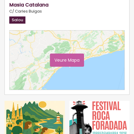
Masia Catalana
C/ Carles Buïgas
Salou
Veure Mapa
Ampliar Mapa