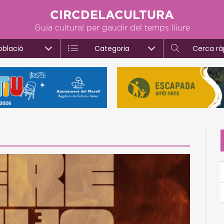
CIRCDELACULTURA
Guia cultural per gaudir del temps lliure
oblació
Categoria
Cerca rà