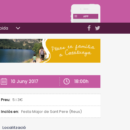
pida
18:00h
10 Juny 2017
Preu:
5 i 3€
Inclòs en:
Festa Major de Sant Pere (Reus)
Localització