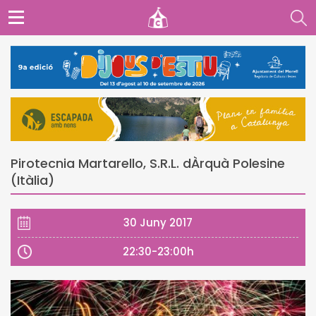
Pirotecnia Martarello, S.R.L. dÀrquà Polesine
(Itàlia)
30 Juny 2017
22:30-23:00h