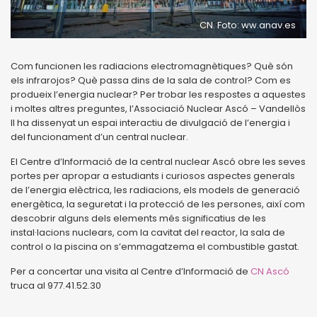
CN. Foto: ww.anav.es
Com funcionen les radiacions electromagnètiques? Què són
els infrarojos? Què passa dins de la sala de control? Com es
produeix l’energia nuclear? Per trobar les respostes a aquestes
i moltes altres preguntes, l’Associació Nuclear Ascó – Vandellòs
II ha dissenyat un espai interactiu de divulgació de l’energia i
del funcionament d’un central nuclear.
El Centre d’Informació de la central nuclear Ascó obre les seves
portes per apropar a estudiants i curiosos aspectes generals
de l’energia elèctrica, les radiacions, els models de generació
energètica, la seguretat i la protecció de les persones, així com
descobrir alguns dels elements més significatius de les
instal·lacions nuclears, com la cavitat del reactor, la sala de
control o la piscina on s’emmagatzema el combustible gastat.
Per a concertar una visita al Centre d’Informació de
CN Ascó
truca al 977.41.52.30