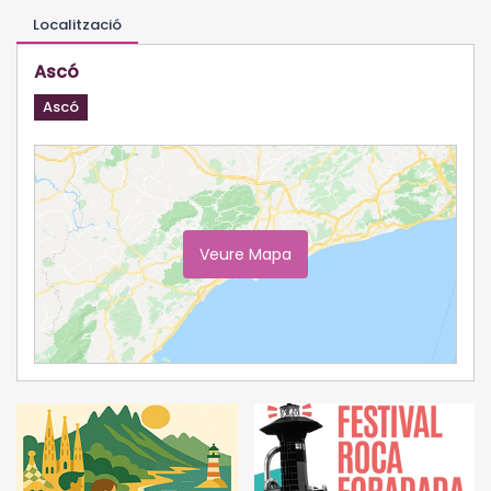
Localització
Ascó
Ascó
Veure Mapa
Ampliar Mapa