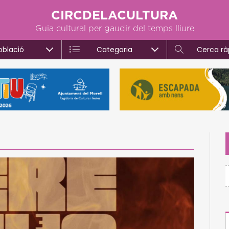
CIRCDELACULTURA
Guia cultural per gaudir del temps lliure
oblació
Categoria
Cerca rà