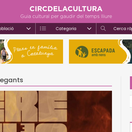
CIRCDELACULTURA
Guia cultural per gaudir del temps lliure
oblació
Categoria
Cerca rà
Gegants