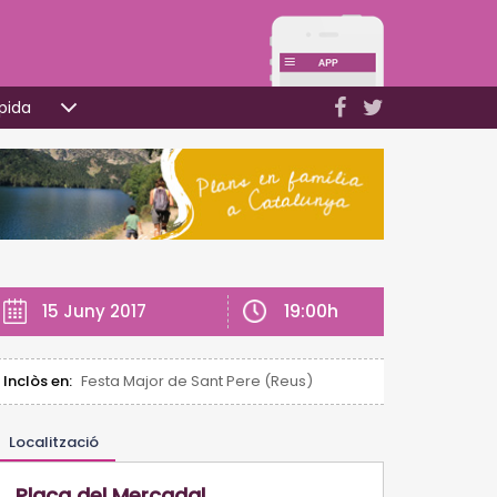
pida
19:00h
15 Juny 2017
Inclòs en:
Festa Major de Sant Pere (Reus)
Localització
Plaça del Mercadal