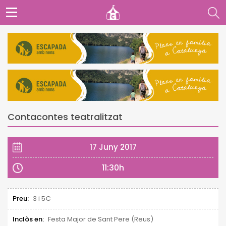
Contacontes teatralitzat
17 Juny 2017
11:30h
Preu:
3 i 5€
Inclòs en:
Festa Major de Sant Pere (Reus)