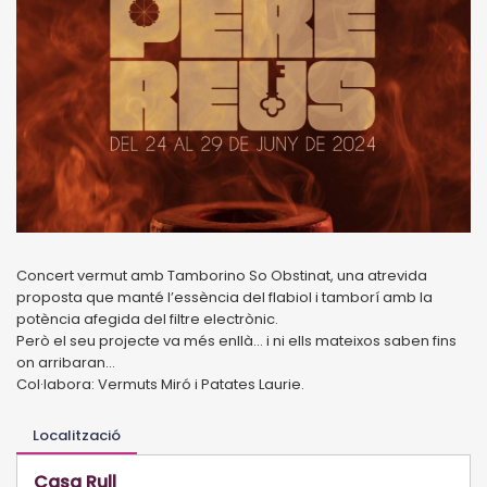
Concert vermut amb Tamborino So Obstinat, una atrevida
proposta que manté l’essència del flabiol i tamborí amb la
potència afegida del filtre electrònic.
Però el seu projecte va més enllà... i ni ells mateixos saben fins
on arribaran...
Col·labora: Vermuts Miró i Patates Laurie.
Localització
Casa Rull