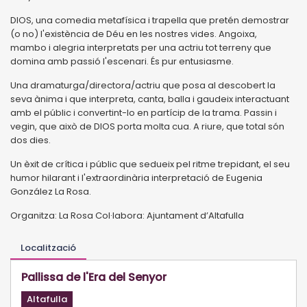
DIOS, una comedia metafísica i trapella que pretén demostrar
(o no) l'existència de Déu en les nostres vides. Angoixa,
mambo i alegria interpretats per una actriu tot terreny que
domina amb passió l'escenari. És pur entusiasme.
Una dramaturga/directora/actriu que posa al descobert la
seva ànima i que interpreta, canta, balla i gaudeix interactuant
amb el públic i convertint-lo en partícip de la trama. Passin i
vegin, que això de DIOS porta molta cua. A riure, que total són
dos dies.
Un èxit de crítica i públic que sedueix pel ritme trepidant, el seu
humor hilarant i l'extraordinària interpretació de Eugenia
González La Rosa.
Organitza: La Rosa Col·labora: Ajuntament d’Altafulla
Localització
Pallissa de l'Era del Senyor
Altafulla