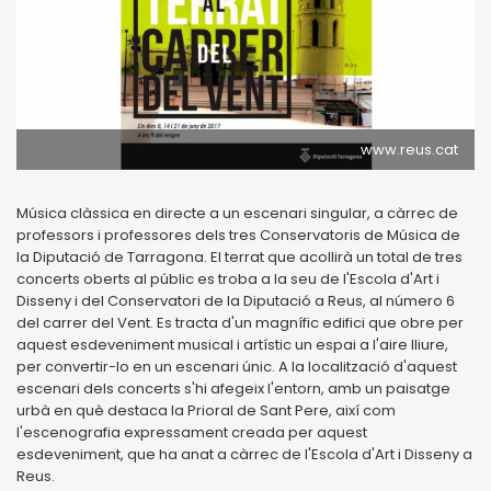
www.reus.cat
Música clàssica en directe a un escenari singular, a càrrec de
professors i professores dels tres Conservatoris de Música de
la Diputació de Tarragona. El terrat que acollirà un total de tres
concerts oberts al públic es troba a la seu de l'Escola d'Art i
Disseny i del Conservatori de la Diputació a Reus, al número 6
del carrer del Vent. Es tracta d'un magnífic edifici que obre per
aquest esdeveniment musical i artístic un espai a l'aire lliure,
per convertir-lo en un escenari únic. A la localització d'aquest
escenari dels concerts s'hi afegeix l'entorn, amb un paisatge
urbà en què destaca la Prioral de Sant Pere, així com
l'escenografia expressament creada per aquest
esdeveniment, que ha anat a càrrec de l'Escola d'Art i Disseny a
Reus.