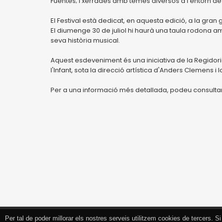
Fuentes; i xerrades amb temes diversos a l'entorn de 
El Festival està dedicat, en aquesta edició, a la gran 
El diumenge 30 de juliol hi haurà una taula rodona 
seva història musical.
Aquest esdeveniment és una iniciativa de la Regidoria
l'Infant, sota la direcció artística d'Anders Clemens 
Per a una informació més detallada, podeu consultar
Per tal de poder millorar els nostres serveis utilitzem cookies de tercers.
Tancar