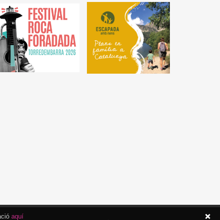
ació
aquí