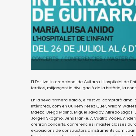
El Festival Internacional de Guitarra l'Hospitalet de l'
territori, mitjançant la divulgació de la història, la c
En la seva primera edició, el festival comptarà amb 
intèrprets, com en Guillem Pérez Quer, Willam Waters
Maezo, Diego Molina, Miguel Javaloy, Alfredo Lagos,
Jorgen Skogmo, Jens Franke, A Cuatro Voces, Ander
oferiran concerts, conferències i màster classes durant
exposicions de constructors d'instruments com Joan 