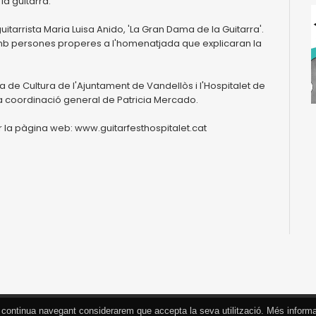
la guitarra.
guitarrista Maria Luisa Anido, 'La Gran Dama de la Guitarra'.
amb persones properes a l'homenatjada que explicaran la
 de Cultura de l'Ajuntament de Vandellòs i l'Hospitalet de
i la coordinació general de Patricia Mercado.
 la pàgina web: www.guitarfesthospitalet.cat
 Si continua navegant considerarem que accepta la seva utilització. Més inform