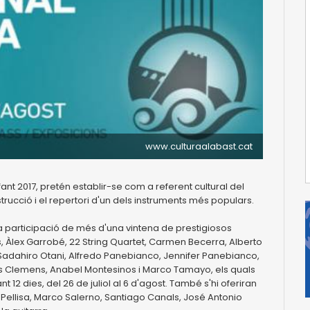
www.culturaalabast.cat
Infant 2017, pretén establir-se com a referent cultural del
onstrucció i el repertori d'un dels instruments més populars.
la participació de més d'una vintena de prestigiosos
, Àlex Garrobé, 22 String Quartet, Carmen Becerra, Alberto
 Sadahiro Otani, Alfredo Panebianco, Jennifer Panebianco,
s Clemens, Anabel Montesinos i Marco Tamayo, els quals
 12 dies, del 26 de juliol al 6 d'agost. També s'hi oferiran
Pellisa, Marco Salerno, Santiago Canals, José Antonio