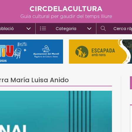
CIRCDELACULTURA
Guia cultural per gaudir del temps lliure
oblació
Categoria
Cerca rà
rra María Luisa Anido