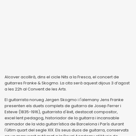
Alcover acollirà, dins el cicle Nits a la Fresca, el concert de
guitarres Franke & Skogmo. La cita serà aquest dijous 3 d’agost
a les 22h al Convent de les Arts.
El guitarrista norueg Jørgen Skogmo i l'alemany Jens Franke
presenten els duets complets de guitarra de Josep Ferrer i
Esteve (1835-1916), guitarrista d'èxit, destacat compositor,
excel·lent pedagog, historiador de la guitarra i incansable
animador de la vida guitarrística de Barcelona i París durant
l'últim quart del segle XIX. Els seus duos de guitarra, conservats