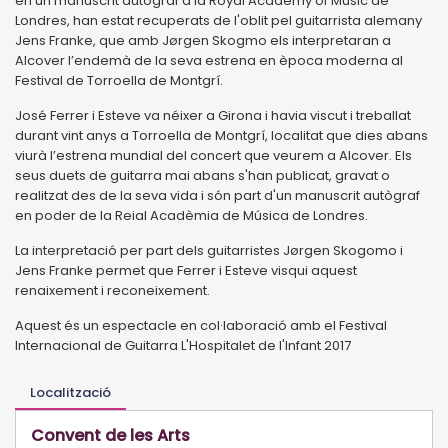
en un manuscrit autògraf a la Royal Academy of Music de
Londres, han estat recuperats de l'oblit pel guitarrista alemany
Jens Franke, que amb Jørgen Skogmo els interpretaran a
Alcover l’endemà de la seva estrena en època moderna al
Festival de Torroella de Montgrí.
José Ferrer i Esteve va néixer a Girona i havia viscut i treballat
durant vint anys a Torroella de Montgrí, localitat que dies abans
viurà l’estrena mundial del concert que veurem a Alcover. Els
seus duets de guitarra mai abans s'han publicat, gravat o
realitzat des de la seva vida i són part d'un manuscrit autògraf
en poder de la Reial Acadèmia de Música de Londres.
La interpretació per part dels guitarristes Jørgen Skogomo i
Jens Franke permet que Ferrer i Esteve visqui aquest
renaixement i reconeixement.
Aquest és un espectacle en col·laboració amb el Festival
Internacional de Guitarra L'Hospitalet de l'Infant 2017
Localització
Convent de les Arts