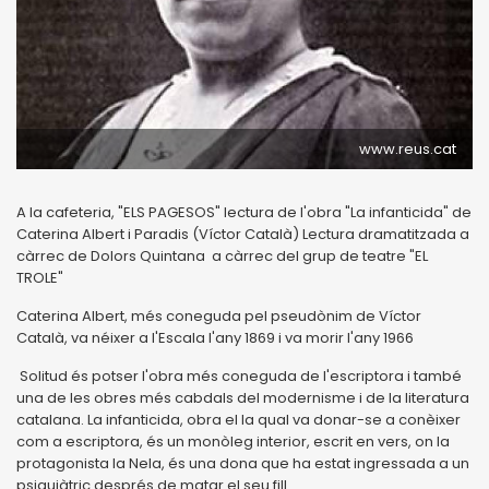
www.reus.cat
A la cafeteria, "ELS PAGESOS" lectura de l'obra "La infanticida" de
Caterina Albert i Paradis (Víctor Català) Lectura dramatitzada a
càrrec de Dolors Quintana a càrrec del grup de teatre "EL
TROLE"
Caterina Albert, més coneguda pel pseudònim de Víctor
Català, va néixer a l'Escala l'any 1869 i va morir l'any 1966
Solitud és potser l'obra més coneguda de l'escriptora i també
una de les obres més cabdals del modernisme i de la literatura
catalana. La infanticida, obra el la qual va donar-se a conèixer
com a escriptora, és un monòleg interior, escrit en vers, on la
protagonista la Nela, és una dona que ha estat ingressada a un
psiquiàtric després de matar el seu fill.