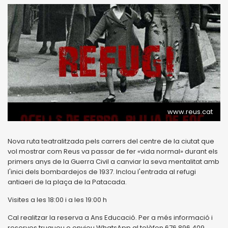
www.reus.cat
Nova ruta teatralitzada pels carrers del centre de la ciutat que
vol mostrar com Reus va passar de fer «vida normal» durant els
primers anys de la Guerra Civil a canviar la seva mentalitat amb
l'inici dels bombardejos de 1937. Inclou l'entrada al refugi
antiaeri de la plaça de la Patacada.
Visites a les 18:00 i a les 19:00 h
Cal realitzar la reserva a Ans Educació. Per a més informació i
reserves truqueu o envieu WhatsApp al telèfon 676 896 409.