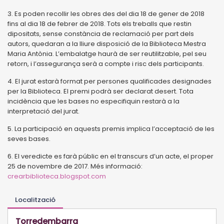
3. Es poden recollir les obres des del dia 18 de gener de 2018
fins al dia 18 de febrer de 2018. Tots els treballs que restin
dipositats, sense constància de reclamació per part dels
autors, quedaran a la lliure disposició de la Biblioteca Mestra
Maria Antònia. L’embalatge haurà de ser reutilitzable, pel seu
retorn, i l’assegurança serà a compte i risc dels participants.
4. El jurat estarà format per persones qualificades designades
per la Biblioteca. El premi podrà ser declarat desert. Tota
incidència que les bases no especifiquin restarà a la
interpretació del jurat.
5. La participació en aquests premis implica l’acceptació de les
seves bases.
6. El veredicte es farà públic en el transcurs d’un acte, el proper
25 de novembre de 2017. Més informació:
crearbiblioteca.blogspot.com
Localització
Torredembarra