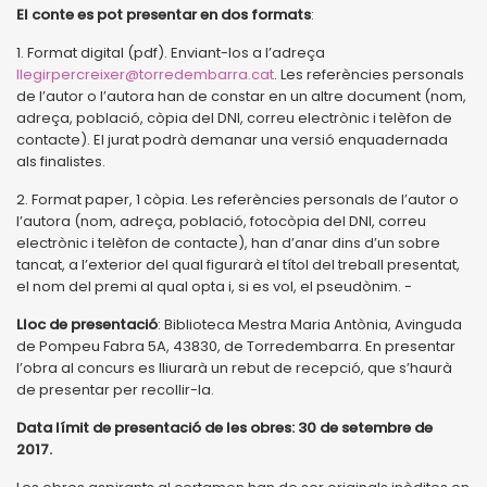
El conte es pot presentar en dos formats
:
1. Format digital (pdf). Enviant-los a l’adreça
llegirpercreixer@torredembarra.cat
. Les referències personals
de l’autor o l’autora han de constar en un altre document (nom,
adreça, població, còpia del DNI, correu electrònic i telèfon de
contacte). El jurat podrà demanar una versió enquadernada
als finalistes.
2. Format paper, 1 còpia. Les referències personals de l’autor o
l’autora (nom, adreça, població, fotocòpia del DNI, correu
electrònic i telèfon de contacte), han d’anar dins d’un sobre
tancat, a l’exterior del qual figurarà el títol del treball presentat,
el nom del premi al qual opta i, si es vol, el pseudònim. -
Lloc de presentació
: Biblioteca Mestra Maria Antònia, Avinguda
de Pompeu Fabra 5A, 43830, de Torredembarra. En presentar
l’obra al concurs es lliurarà un rebut de recepció, que s’haurà
de presentar per recollir-la.
Data límit de presentació de les obres: 30 de setembre de
2017.