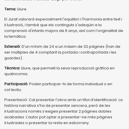
Tema
: Lliure.
El Jurat valorarà especialment l'equilibri i l'harmonia entre text i
il·lustració, i també que els continguts s'adeqüin a la
comprensió d'infants majors de 6 anys, així com l’originalitat de
la temàtica.
Extensió
: D’un mínim de 24 a un màxim de 32 pàgines (han de
ser múltiples de 4 comptant la portada i contraportada i les
guardes).
Tècnica
: Lliure, que permeti la seva reproducció gràfica en
quatricomia.
Participació
: Poden participar-hi de forma individual o en
col·lectiu.
Presentació: Cal presentar l'obra amb un títol d’identificació. La
història narrativa s’ha de presentar sencera, però de les
il·lustracions només s’exigeix presentar 2 pàgines dobles
acabades. L’autor pot optar a presentar-ne més pàgines
il·lustrades o presentar la resta en esborrany.