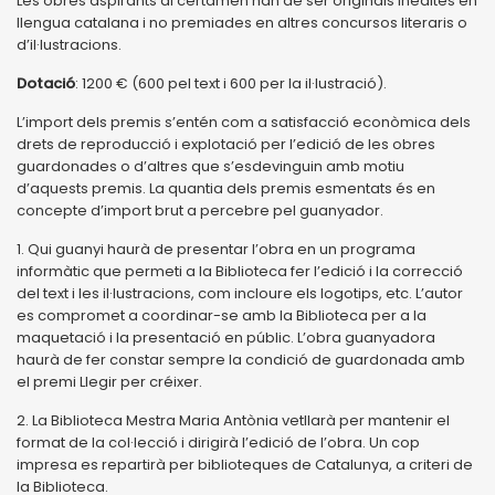
Les obres aspirants al certamen han de ser originals inèdites en
llengua catalana i no premiades en altres concursos literaris o
d’il·lustracions.
Dotació
: 1200 € (600 pel text i 600 per la il·lustració).
L’import dels premis s’entén com a satisfacció econòmica dels
drets de reproducció i explotació per l’edició de les obres
guardonades o d’altres que s’esdevinguin amb motiu
d’aquests premis. La quantia dels premis esmentats és en
concepte d’import brut a percebre pel guanyador.
1. Qui guanyi haurà de presentar l’obra en un programa
informàtic que permeti a la Biblioteca fer l’edició i la correcció
del text i les il·lustracions, com incloure els logotips, etc. L’autor
es compromet a coordinar-se amb la Biblioteca per a la
maquetació i la presentació en públic. L’obra guanyadora
haurà de fer constar sempre la condició de guardonada amb
el premi Llegir per créixer.
2. La Biblioteca Mestra Maria Antònia vetllarà per mantenir el
format de la col·lecció i dirigirà l’edició de l’obra. Un cop
impresa es repartirà per biblioteques de Catalunya, a criteri de
la Biblioteca.