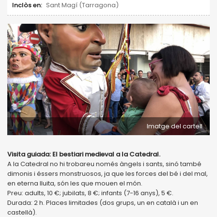
Inclòs en:
Sant Magí (Tarragona)
Imatge del cartell
Visita guiada: El bestiari medieval a la Catedral.
A la Catedral no hi trobareu només àngels i sants, sinó també
dimonis i éssers monstruosos, ja que les forces del bé i del mal,
en eterna lluita, són les que mouen el món.
Preu: adults, 10 €; jubilats, 8 €; infants (7-16 anys), 5 €.
Durada: 2 h. Places limitades (dos grups, un en català i un en
castellà).