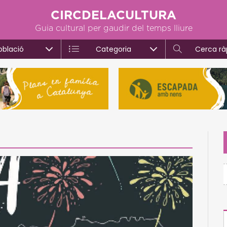
CIRCDELACULTURA
Guia cultural per gaudir del temps lliure
oblació
Categoria
Cerca rà