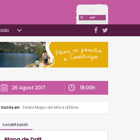
pida
18:00h
26 Agost 2017
Inclòs en:
Festa Major de Móra d'Ebre
Localització
Plaça de Dalt