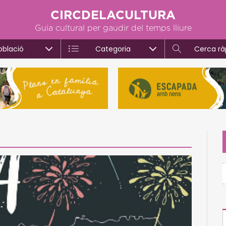
CIRCDELACULTURA
Guia cultural per gaudir del temps lliure
oblació
Categoria
Cerca rà