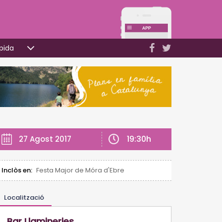
pida
19:30h
27 Agost 2017
Inclòs en:
Festa Major de Móra d'Ebre
Localització
Bar Llamineries