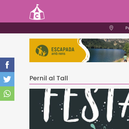
P
Pernil al Tall