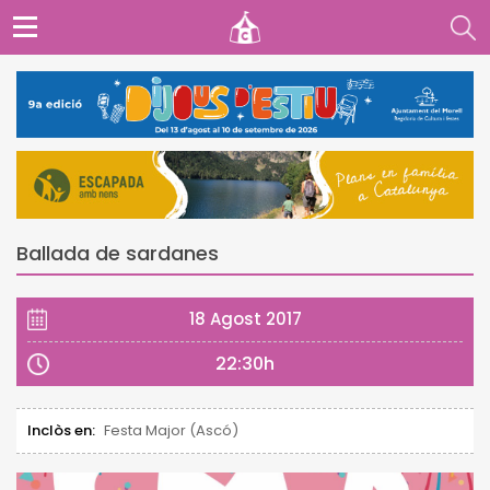
Ballada de sardanes
18 Agost 2017
22:30h
Inclòs en:
Festa Major (Ascó)