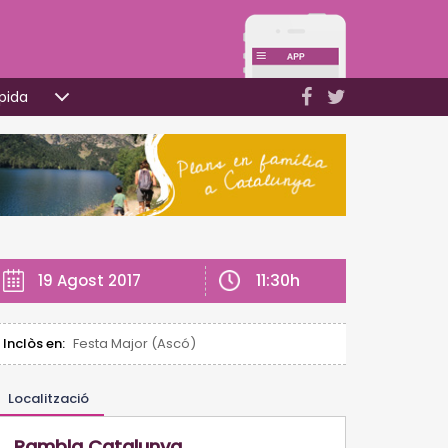
pida
11:30h
19 Agost 2017
Inclòs en:
Festa Major (Ascó)
Localització
Rambla Catalunya