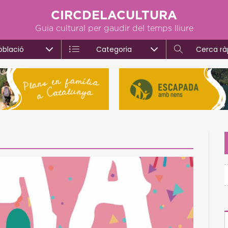
CIRCDELACULTURA
Guia cultural per gaudir del temps lliure
oblació
Categoria
Cerca rà