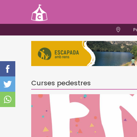
P
Curses pedestres