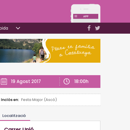
pida
18:00h
19 Agost 2017
Inclòs en:
Festa Major (Ascó)
Localització
Carrer Unió