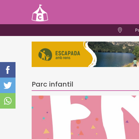
P
Parc infantil