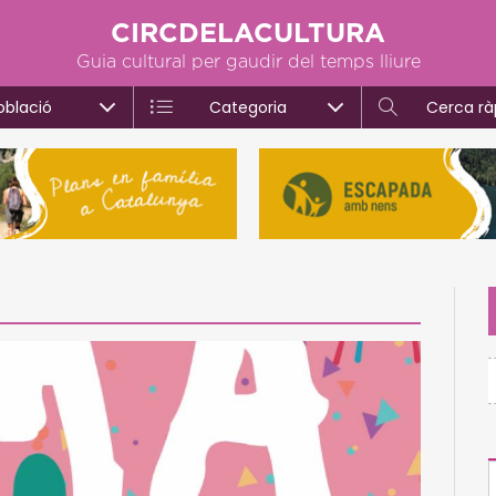
CIRCDELACULTURA
Guia cultural per gaudir del temps lliure
oblació
Categoria
Cerca rà