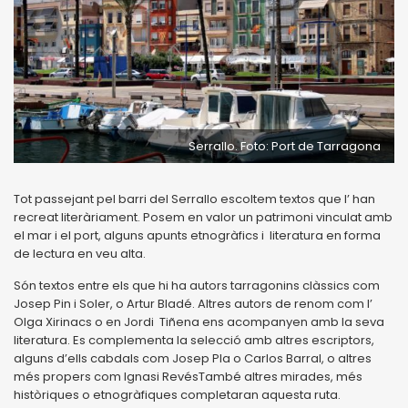
Serrallo. Foto: Port de Tarragona
Tot passejant pel barri del Serrallo escoltem textos que l’ han
recreat literàriament. Posem en valor un patrimoni vinculat amb
el mar i el port, alguns apunts etnogràfics i literatura en forma
de lectura en veu alta.
Són textos entre els que hi ha autors tarragonins clàssics com
Josep Pin i Soler, o Artur Bladé. Altres autors de renom com l’
Olga Xirinacs o en Jordi Tiñena ens acompanyen amb la seva
literatura. Es complementa la selecció amb altres escriptors,
alguns d’ells cabdals com Josep Pla o Carlos Barral, o altres
més propers com Ignasi RevésTambé altres mirades, més
històriques o etnogràfiques completaran aquesta ruta.