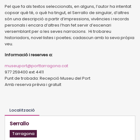
Pel que fa als textos seleccionats, en alguns, l’autor ha intentat
copsar què té, o què ha tingut, el Serrallo de singular, d’altres
són una descripció a partir d’impressions, vivències i records
personals i encara d’altres l’han fet servir d’escenari
versemblant per a les seves narracions. Hi trobareu
historiadors, novel·listes i poetes; cadascun amb la seva pròpia
veu.
Informació i reserves a:
museuport@porttarragona.cat
977 259400 ext 4411
Punt de trobada: Recepció Museu del Port
Amb reserva prèvia i gratuït
Localització
Serrallo
Tarragona