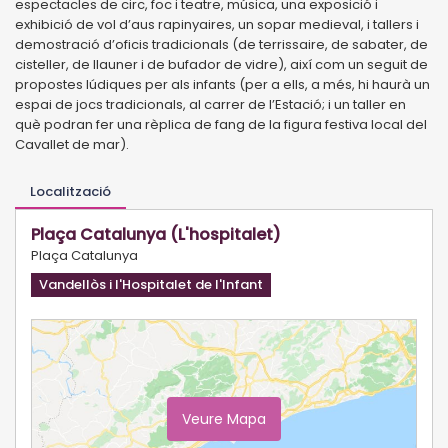
espectacles de circ, foc i teatre, música, una exposició i
exhibició de vol d’aus rapinyaires, un sopar medieval, i tallers i
demostració d’oficis tradicionals (de terrissaire, de sabater, de
cisteller, de llauner i de bufador de vidre), així com un seguit de
propostes lúdiques per als infants (per a ells, a més, hi haurà un
espai de jocs tradicionals, al carrer de l’Estació; i un taller en
què podran fer una rèplica de fang de la figura festiva local del
Cavallet de mar).
Localització
Plaça Catalunya (L'hospitalet)
Plaça Catalunya
Vandellòs i l'Hospitalet de l'Infant
Veure Mapa