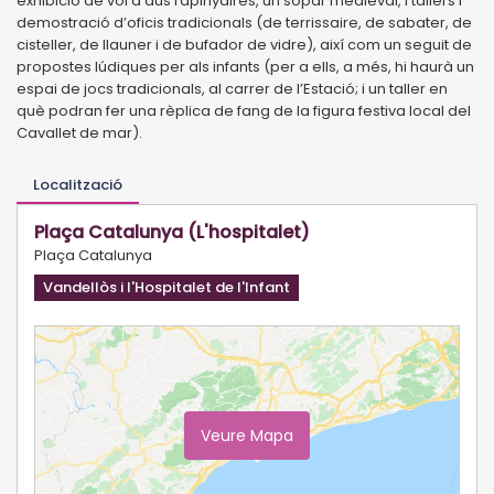
exhibició de vol d’aus rapinyaires, un sopar medieval, i tallers i
demostració d’oficis tradicionals (de terrissaire, de sabater, de
cisteller, de llauner i de bufador de vidre), així com un seguit de
propostes lúdiques per als infants (per a ells, a més, hi haurà un
espai de jocs tradicionals, al carrer de l’Estació; i un taller en
què podran fer una rèplica de fang de la figura festiva local del
Cavallet de mar).
Localització
Plaça Catalunya (L'hospitalet)
Plaça Catalunya
Vandellòs i l'Hospitalet de l'Infant
Veure Mapa