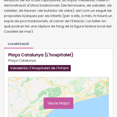
exhibició de vol d’aus rapinyaires, un sopar medieval, i tallers i
demostració d’oficis tradicionals (de terrissaire, de sabater, de
cisteller, de llauner i de bufador de vidre), així com un seguit de
propostes lúdiques per als infants (per a ells, a més, hi haurà un
espai de jocs tradicionals, al carrer de l’Estació; i un taller en
què podran fer una rèplica de fang de la figura festiva local del
Cavallet de mar).
Localització
Plaça Catalunya (L'hospitalet)
Plaça Catalunya
Vandellòs i l'Hospitalet de l'Infant
Veure Mapa