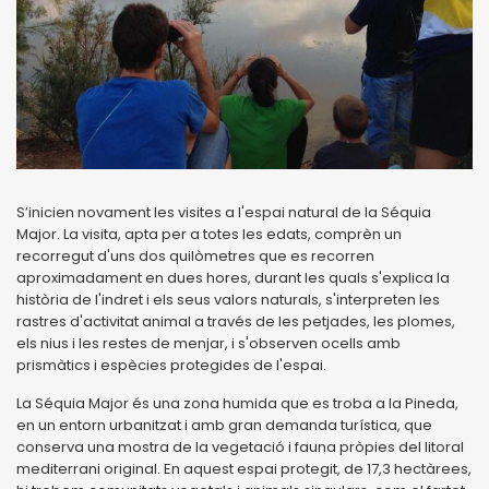
S’inicien novament les visites a l'espai natural de la Séquia
Major. La visita, apta per a totes les edats, comprèn un
recorregut d'uns dos quilòmetres que es recorren
aproximadament en dues hores, durant les quals s'explica la
història de l'indret i els seus valors naturals, s'interpreten les
rastres d'activitat animal a través de les petjades, les plomes,
els nius i les restes de menjar, i s'observen ocells amb
prismàtics i espècies protegides de l'espai.
La Séquia Major és una zona humida que es troba a la Pineda,
en un entorn urbanitzat i amb gran demanda turística, que
conserva una mostra de la vegetació i fauna pròpies del litoral
mediterrani original. En aquest espai protegit, de 17,3 hectàrees,