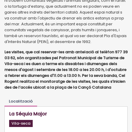
hi trobem comunitats vegetals i animals singulars, com el fartet
o la tortuga d’estany, que actualment no es poden veure en
gaires altres indrets del territori català. Aquest espai natural s
va construir amb l'objectiu de drenar els antics estanys a prop
del mar. Actualment, és un important espai constituït per
comunitats vegetals de canyissar, prats humits i jonqueres, i
també un reservori faunístic, el qual va ser declarat Pla d'Espais
d'Interès Natural (PEIN), el desembre de 1992.
Les visites, que cal reservar-les amb antelació al telèfon 977 39
03 62, són organitzades pel Patronat Municipal de Turisme de
Vila-seca i es duen a terme els dissabtes i diumenges dels
mesos d'agost i setembre de les 18.00 a les 20.00 h, i d'octubre
a febrer els diumenges d'11.00 a 13.00 h. Per la seva banda, Cel
Rogent realitza el monitoratge de les visites, les quals s’inicien
des de l’accés ubicat a la plaça de la Cançó Catalana
Localització
La Séquia Major
Vila-seca