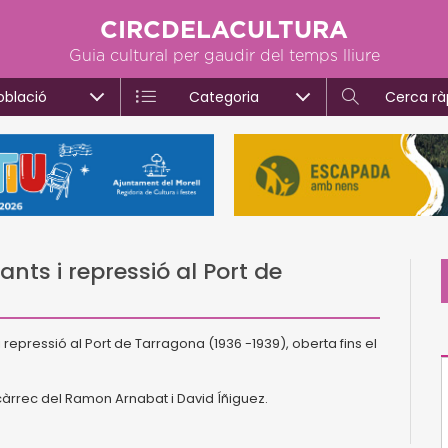
CIRCDELACULTURA
Guia cultural per gaudir del temps lliure
oblació
Categoria
Cerca rà
ants i repressió al Port de
repressió al Port de Tarragona (1936 -1939), oberta fins el
àrrec del Ramon Arnabat i David Íñiguez.