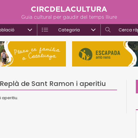
CIRCDELACULTURA
Guia cultural per gaudir del temps lliure
oblació
Categoria
Cerca rà
 Replà de Sant Ramon i aperitiu
 aperitiu.