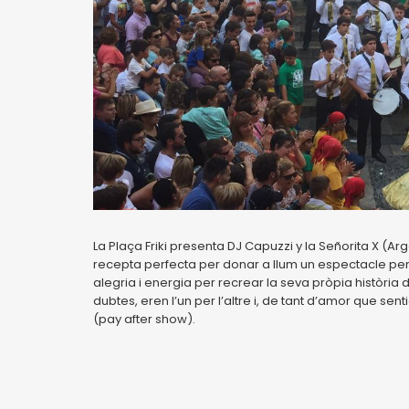
La Plaça Friki presenta DJ Capuzzi y la Señorita X (Ar
recepta perfecta per donar a llum un espectacle per m
alegria i energia per recrear la seva pròpia història 
dubtes, eren l’un per l’altre i, de tant d’amor que se
(pay after show).