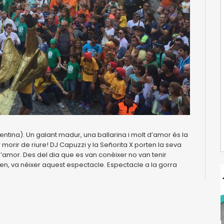
gentina). Un galant madur, una ballarina i molt d’amor és la
orir de riure! DJ Capuzzi y la Señorita X porten la seva
d’amor. Des del dia que es van conèixer no van tenir
ntien, va néixer aquest espectacle. Espectacle a la gorra