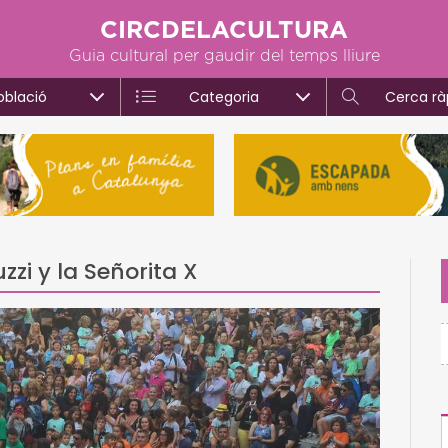
CIRCDELACULTURA
Guia cultural per gaudir del temps lliure
oblació
Categoria
Cerca rà
zzi y la Señorita X