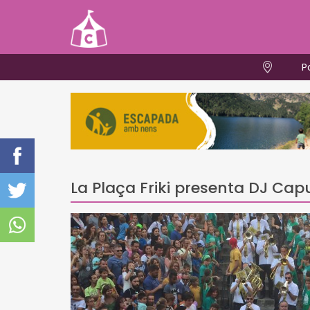
P
La Plaça Friki presenta DJ Capu