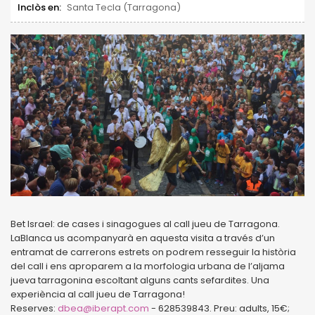
Inclòs en:
Santa Tecla (Tarragona)
Bet Israel: de cases i sinagogues al call jueu de Tarragona.
LaBlanca us acompanyarà en aquesta visita a través d’un
entramat de carrerons estrets on podrem resseguir la història
del call i ens aproparem a la morfologia urbana de l’aljama
jueva tarragonina escoltant alguns cants sefardites. Una
experiència al call jueu de Tarragona!
Reserves:
dbea@iberapt.com
- 628539843. Preu: adults, 15€;