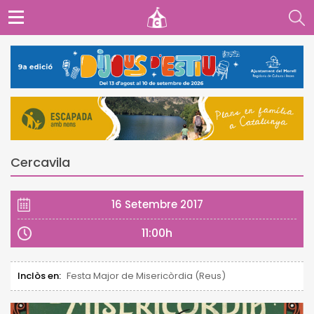
Cercavila
16 Setembre 2017
11:00h
Inclòs en:
Festa Major de Misericòrdia (Reus)