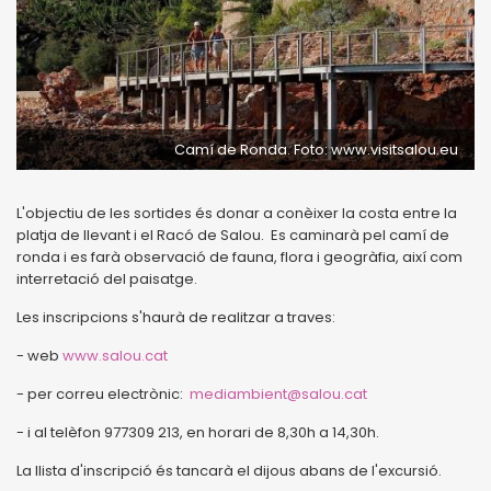
Camí de Ronda. Foto: www.visitsalou.eu
L'objectiu de les sortides és donar a conèixer la costa entre la
platja de llevant i el Racó de Salou. Es caminarà pel camí de
ronda i es farà observació de fauna, flora i geogràfia, així com
interretació del paisatge.
Les inscripcions s'haurà de realitzar a traves:
- web
www.salou.cat
- per correu electrònic:
mediambient@salou.cat
- i al telèfon 977309 213, en horari de 8,30h a 14,30h.
La llista d'inscripció és tancarà el dijous abans de l'excursió.