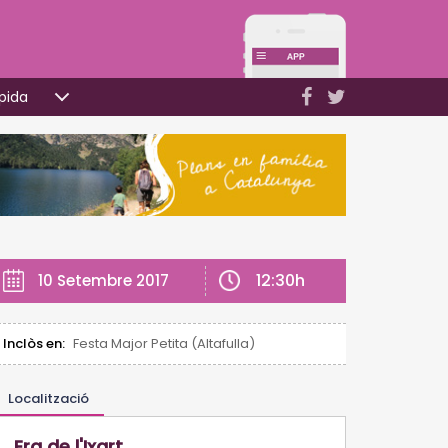
pida
12:30h
10 Setembre 2017
Inclòs en:
Festa Major Petita (Altafulla)
Localització
Era de l'Ixart