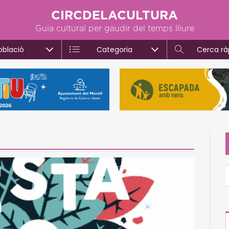
CIRCDELACULTURA
Guia cultural per gaudir del temps lliure
oblació
Categoria
Cerca rà