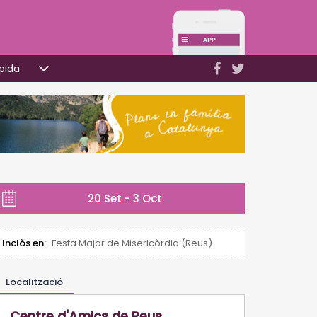
pida
20 Set - 3 Oct
Inclòs en:
Festa Major de Misericòrdia (Reus)
Localització
Centre d'Amics de Reus