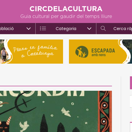
CIRCDELACULTURA
Guia cultural per gaudir del temps lliure
oblació
Categoria
Cerca rà