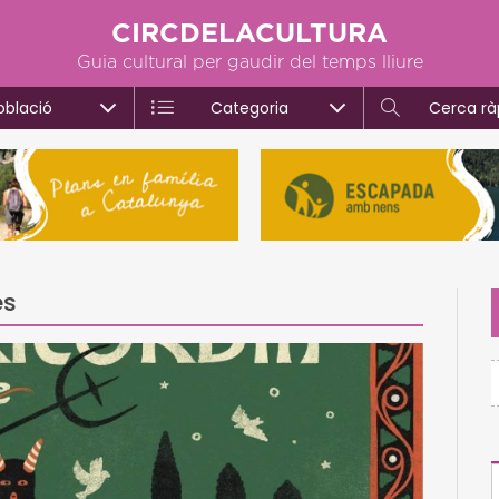
CIRCDELACULTURA
Guia cultural per gaudir del temps lliure
oblació
Categoria
Cerca rà
es