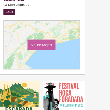
C/ Sant Joan, 27
Reus
Veure Mapa
Ampliar Mapa