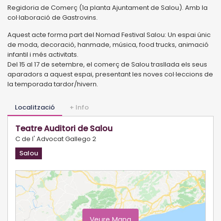
Regidoria de Comerç (1a planta Ajuntament de Salou). Amb la
col·laboració de Gastrovins.
Aquest acte forma part del Nomad Festival Salou: Un espai únic
de moda, decoració, hanmade, música, food trucks, animació
infantil i més activitats.
Del 15 al 17 de setembre, el comerç de Salou trasllada els seus
aparadors a aquest espai, presentant les noves col·leccions de
la temporada tardor/hivern.
Localització
+ Info
Teatre Auditori de Salou
C de l' Advocat Gallego 2
Salou
Veure Mapa