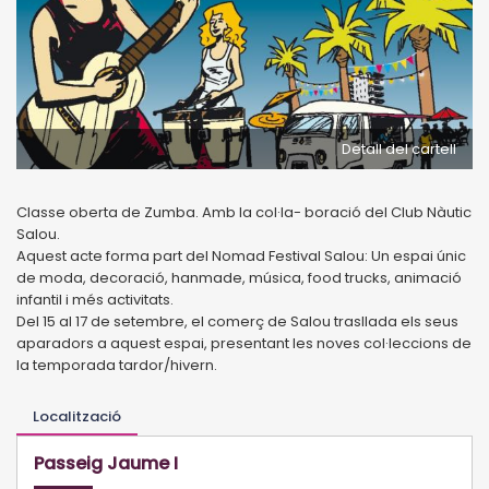
Detall del cartell
Classe oberta de Zumba. Amb la col·la- boració del Club Nàutic
Salou.
Aquest acte forma part del Nomad Festival Salou: Un espai únic
de moda, decoració, hanmade, música, food trucks, animació
infantil i més activitats.
Del 15 al 17 de setembre, el comerç de Salou trasllada els seus
aparadors a aquest espai, presentant les noves col·leccions de
la temporada tardor/hivern.
Localització
Passeig Jaume I