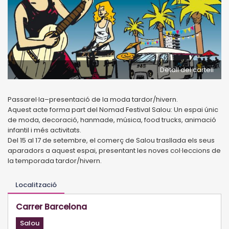
Detall del cartell
Passarel·la–presentació de la moda tardor/hivern.
Aquest acte forma part del Nomad Festival Salou: Un espai únic
de moda, decoració, hanmade, música, food trucks, animació
infantil i més activitats.
Del 15 al 17 de setembre, el comerç de Salou trasllada els seus
aparadors a aquest espai, presentant les noves col·leccions de
la temporada tardor/hivern.
Localització
Carrer Barcelona
Salou