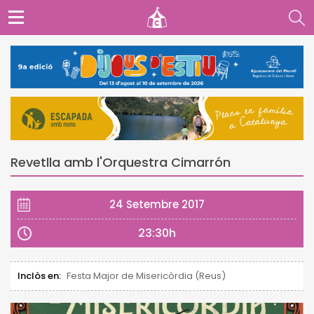
Revetlla amb l'Orquestra Cimarrón
24 Setembre 2017
23:30h
Inclòs en:
Festa Major de Misericòrdia (Reus)